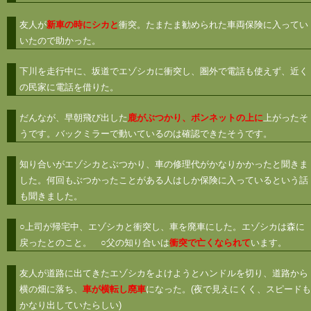
友人が
新車の時にシカと
衝突。たまたま勧められた車両保険に入ってい
いたので助かった。
下川を走行中に、坂道でエゾシカに衝突し、圏外で電話も使えず、近く
の民家に電話を借りた。
だんなが、早朝飛び出した
鹿がぶつかり、ボンネットの上に
上がったそ
うです。バックミラーで動いているのは確認できたそうです。
知り合いがエゾシカとぶつかり、車の修理代がかなりかかったと聞きま
した。何回もぶつかったことがある人はしか保険に入っているという話
も聞きました。
○上司が帰宅中、エゾシカと衝突し、車を廃車にした。エゾシカは森に
戻ったとのこと。 ○父の知り合いは
衝突で亡くなられて
います。
友人が道路に出てきたエゾシカをよけようとハンドルを切り、道路から
横の畑に落ち、
車が横転し廃車
になった。(夜で見えにくく、スピードも
かなり出していたらしい)