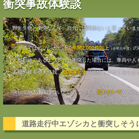
衝突事故体験談
野生生物と衝突なんて、自分には関係ないと思っていま
北海道ではエゾシカだけで
年間2,000件以上
の
（令和元年度）
大型動物であるエゾシカと衝突した場合には、車両や人
多額の被害や大怪我、
命を落とす
可能性も少なくありま
決して他人事ではないということを、
忘れないで
くださ
道路走行中エゾシカと衝突しそう