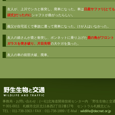
友人が、上川でシカと衝突し、廃車になった。車は
日産サファリ(とても
頑丈)だったのに
シャフトが曲がったらしい。
義父が自宅近くで事故に遭って廃車になった。けが人はいなかった。
友人の娘さんが鹿と衝突し、ボンネットに乗り上げた
鹿の角がフロント
ガラスを突き破り、片目失明
の大ケガを負った。
友人の車の前部大破、廃車。
事務局・お問い合わせ：(一社)北海道開発技術センター内 「野生生物と交
〒001-0011 札幌市北区北11条西2丁目2番17号 セントラル札幌北ビル
TEL：011-738-3363 / FAX：011-738-1889 / E-Mail：
wildlife@decnet.or.jp