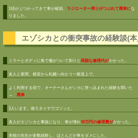
1頭がぶつかってきて車が破損、
ラジエーター周りがつぶれて廃車に
な
りました。
エゾシカとの衝突事故の経験談(本
ミラーとボディに角で傷がついて割りと
高額な修理代が
かかった。
友人と夜間、根室から札幌へ向かう一般道上で。
よく利用する宿で、オーナーさんがシカに突っ込まれた経験を聞いた
→
廃車
3人います。後ろタイヤでゴソッと。
友人がエゾシカと事故になり、車が壊れ
30万円の修理費が
かかった。
本校の先生が多数経験し、ほとんどが車をダメにした。