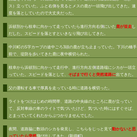
ス）立っていた。ふと右側を見るとメスの鹿が一頭飛び出してきた。速
度を落としていたので大丈夫だった。
浜頓別から枝幸に向かって走っていたら進行方向右側にいた
鹿が並走
し
だした。スピードを落とすといきなり飛び出してきた。
中川町のS字カーブの途中ごろ3頭の鹿が立ち止まっていた。下川の橋手
前で、堤防を歩いてきた鹿に夜中横切られた。
枝幸から浜頓別に向かって走行中、進行方向左側道路端にシカが一頭立
っていた。スピードを落として、
そばまで行くと突然道路に
出てきた。
父の運転する車で厚真を走っている時に道路を横切った。
ライトをつけはじめの時間帯、道路の中央線のところに鹿が立ってい
て、反対車線の車のライトで気づいたけど、気づいた時にはすぐそば、
とまっていてくれたからぶつかりませんでした。
夜間、道路脇に数頭のシカを発見し、こちらをじっと見て
動かないと思
っていたら突然
飛び出してきた。(新得町)