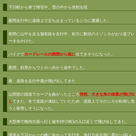
下川町から車で帰宅中、雪の中から突然出現
夜間走行中に道路上で立ち止まっているシカに遭遇した。
夜間に山中を走る舗装路を走行中、前方に数頭のエゾシカがおり急ブレ
ーキをかけた。
バイクで
カードレールの隙間から急に
出てきそうになった。
夜間、斜里からウトロへ向かう途中でした。
夜、道路を走行中鹿が飛び出してきた
山間部の国道でカーブを曲がったところ
突然、大きな角の雄鹿が飛び出
し
てきた。冬で道路が凍結していたため、道路上でそのシカが転倒し危
うく衝突しそうになった。
大型車で稚内方面へ行く途中(中川町)の入口近くで飛び出してきた。
国道を下川から一の橋に向かって走行中、進行方向左側に鹿が一頭(メ