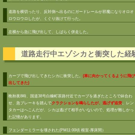
道路を横切ったり、反対側へ出るのにガードレールが邪魔になりオロオ
ロウロウロしたが、くぐり抜けて行った。
左横から急に飛び出して、しばらく併走した。
道路走行中エゾシカと衝突した経
カーブで飛び出してきたシカに衝突した。
(車に向かってくるように飛び
出してきた)
晩秋夜8時、国道38号白糠町茶路付近でカーブを過ぎたところで鉢合わ
せ、急ブレーキを踏んで
クラクションを鳴らしたが、逃げず追突
。レン
タカーはへこんだが、シカは逃げて相手がいないので、処理が難しかっ
た記憶があります。
フェンダーミラーを壊された(PM11:00頃 根室-厚床間）