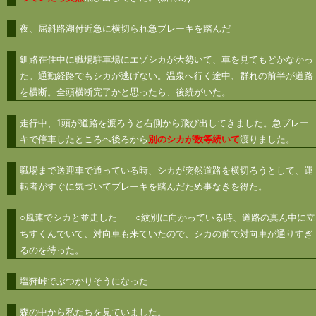
夜、屈斜路湖付近急に横切られ急ブレーキを踏んだ
釧路在住中に職場駐車場にエゾシカが大勢いて、車を見てもどかなかっ
た。通勤経路でもシカが逃げない。温泉へ行く途中、群れの前半が道路
を横断。全頭横断完了かと思ったら、後続がいた。
走行中、1頭が道路を渡ろうと右側から飛び出してきました。急ブレー
キで停車したところへ後ろから
別のシカが数等続いて
渡りました。
職場まで送迎車で通っている時、シカが突然道路を横切ろうとして、運
転者がすぐに気づいてブレーキを踏んだため事なきを得た。
○風連でシカと並走した ○紋別に向かっている時、道路の真ん中に立
ちすくんでいて、対向車も来ていたので、シカの前で対向車が通りすぎ
るのを待った。
塩狩峠でぶつかりそうになった
森の中から私たちを見ていました。